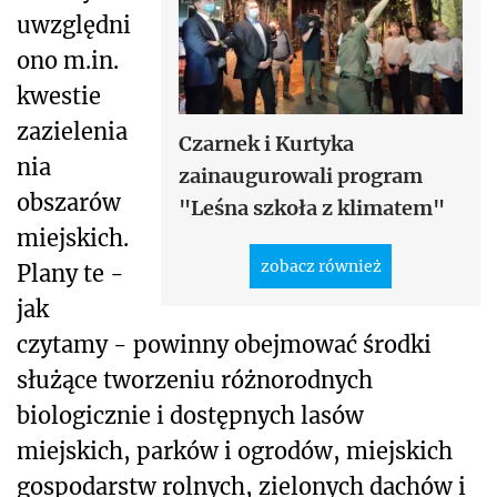
uwzględni
ono m.in.
kwestie
zazielenia
Czarnek i Kurtyka
nia
zainaugurowali program
obszarów
"Leśna szkoła z klimatem"
miejskich.
zobacz również
Plany te -
jak
czytamy - powinny obejmować środki
służące tworzeniu różnorodnych
biologicznie i dostępnych lasów
miejskich, parków i ogrodów, miejskich
gospodarstw rolnych, zielonych dachów i