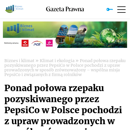
»
»
Biznes i klimat
Klimat i ekologia
Ponad połowa rzepaku
pozyskiwanego przez PepsiCo w Polsce pochodzi z upraw
prowadzonych w sposób zrównoważony – wspólna misja
PepsiCo i związanych z firmą rolników
Ponad połowa rzepaku
pozyskiwanego przez
PepsiCo w Polsce pochodzi
z upraw prowadzonych w