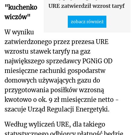
URE zatwierdził wzrost taryf
"kuchenko
wiczów"
zobacz również
W wyniku
zatwierdzonego przez prezesa URE
wzrostu stawek taryfy na gaz
największego sprzedawcy PGNiG OD
miesięczne rachunki gospodarstw
domowych używających gazu do
przygotowania posiłków wzrosną
kwotowo o ok. 9 zł miesięcznie netto -
szacuje Urząd Regulacji Energetyki.
Według wyliczeń URE, dla takiego
statystycznego odbiorcy płatność będzie