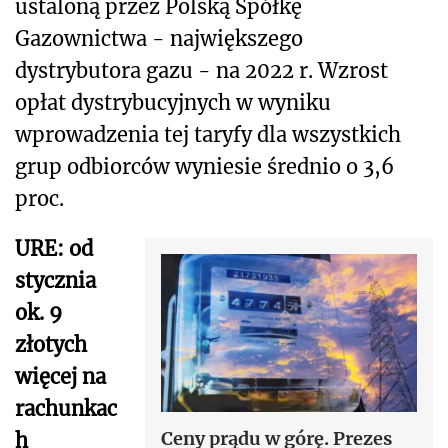
ustaloną przez Polską Spółkę
Gazownictwa - największego
dystrybutora gazu - na 2022 r. Wzrost
opłat dystrybucyjnych w wyniku
wprowadzenia tej taryfy dla wszystkich
grup odbiorców wyniesie średnio o 3,6
proc.
URE: od
stycznia
ok. 9
złotych
więcej na
rachunkac
Ceny prądu w górę. Prezes
h