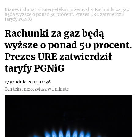
»
»
Biznes i klimat
Energetyka i przemysł
Rachunki za gaz
będą wyższe o ponad 50 procent. Prezes URE zatwierdził
taryfy PGNiG
Rachunki za gaz będą
wyższe o ponad 50 procent.
Prezes URE zatwierdził
taryfy PGNiG
17 grudnia 2021, 14:36
Ten tekst przeczytasz w 1 minutę