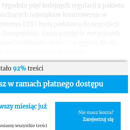
 tygodniu pięć kolejnych regulacji z pakietu
. budzących największe kontrowersje w
systemu ETS i będą podstawą do negocjacji
Europejskim. Samo przyjęcie wytycznych -
nej większości stolic - to sygnał, że dla
r 55 jest w UE masa krytyczna.
tało
92%
treści
asz w ramach płatnego dostępu
wszy miesiąc już
Nie masz konta?
Zarejestruj się
niamy wszystkie treści