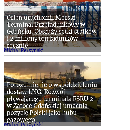
Orlen uruchomił Morski
Terminal Przeładunkowy w
Gdańsku. Obsłuży setki statków
i 2 miliony ton ładunków
rocznie
Michał Perzyński
Porozumienie o współdzieleniu
dostaw LNG. Rozwój
pływającego terminala FSRU 2
w Zatoce Gdańskiej umacnia
pozycję Polski jako hubu
gazowego
Michał Perzyński