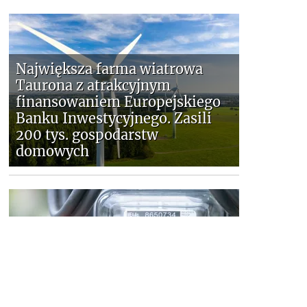
Największa farma wiatrowa
Taurona z atrakcyjnym
finansowaniem Europejskiego
Banku Inwestycyjnego. Zasili
200 tys. gospodarstw
domowych
Rekordowa liczba klientów
Taurona przechodzi na taryfy
wielostrefowe. Oszczędności
mogą sięgnąć 500 zł rocznie