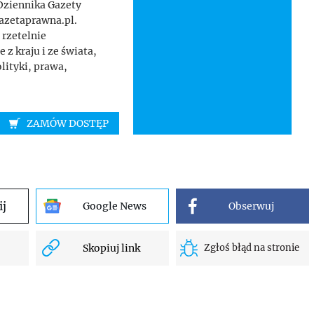
Dziennika Gazety
gazetaprawna.pl.
 rzetelnie
z kraju i ze świata,
lityki, prawa,
ZAMÓW DOSTĘP
ij
Google News
Obserwuj
Skopiuj link
Zgłoś błąd na stronie