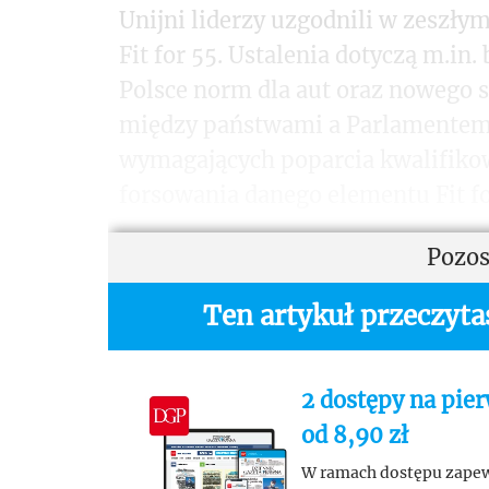
Unijni liderzy uzgodnili w zeszłym
Fit for 55. Ustalenia dotyczą m.in
Polsce norm dla aut oraz nowego 
między państwami a Parlamentem 
wymagających poparcia kwalifikowa
forsowania danego elementu Fit fo
Pozos
Ten artykuł przeczyt
2 dostępy na pier
od 8,90 zł
W ramach dostępu zapew