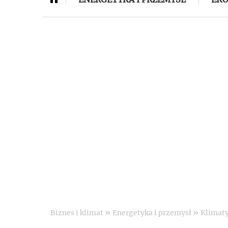
»
»
Biznes i klimat
Energetyka i przemysł
Klimaty