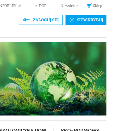
INFORLEX.pl
e-DGP
Newsletter
Sklep
ZALOGUJ SIĘ
SUBSKRYBUJ
EKOLOGICZNY DOM
EKO-ROZMOWY