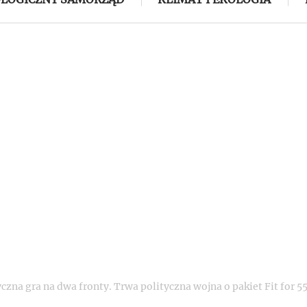
czna gra na dwa fronty. Trwa polityczna wojna o pakiet Fit for 5