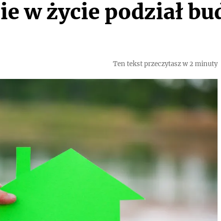
zie w życie podział b
Ten tekst przeczytasz w 2 minuty