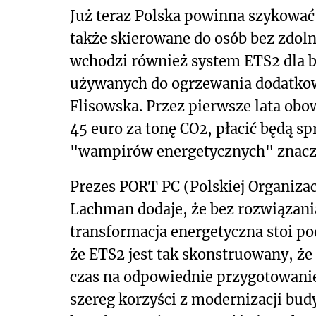
Już teraz Polska powinna szykowa
także skierowane do osób bez zdoln
wchodzi również system ETS2 dla b
używanych do ogrzewania dodatkową
Flisowska. Przez pierwsze lata ob
45 euro za tonę CO2, płacić będą s
"wampirów energetycznych" znaczą
Prezes PORT PC (Polskiej Organiza
Lachman dodaje, że bez rozwiązani
transformacja energetyczna stoi po
że ETS2 jest tak skonstruowany, że
czas na odpowiednie przygotowani
szereg korzyści z modernizacji bud