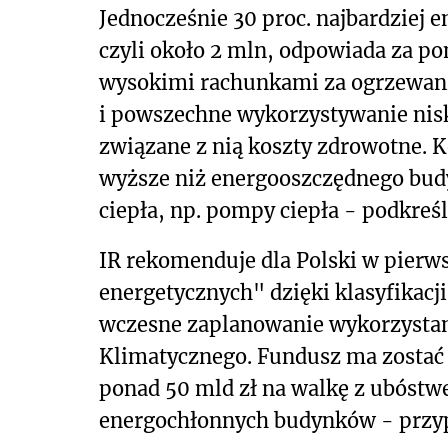
Jednocześnie 30 proc. najbardziej
czyli około 2 mln, odpowiada za po
wysokimi rachunkami za ogrzewanie
i powszechne wykorzystywanie niskie
związane z nią koszty zdrowotne. 
wyższe niż energooszczędnego budy
ciepła, np. pompy ciepła - podkreś
IR rekomenduje dla Polski w pierw
energetycznych" dzięki klasyfikacj
wczesne zaplanowanie wykorzysta
Klimatycznego. Fundusz ma zostać 
ponad 50 mld zł na walkę z ubóst
energochłonnych budynków - przy