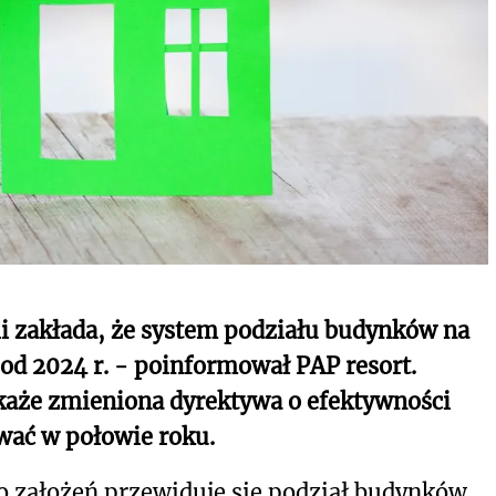
i zakłada, że system podziału budynków na
 od 2024 r. - poinformował PAP resort.
aże zmieniona dyrektywa o efektywności
wać w połowie roku.
 założeń przewiduje się podział budynków