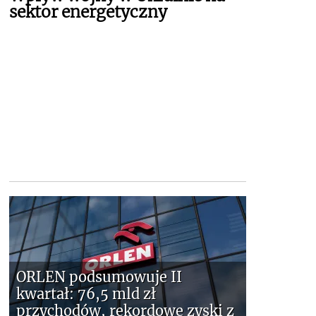
sektor energetyczny
ORLEN podsumowuje II
kwartał: 76,5 mld zł
przychodów, rekordowe zyski z