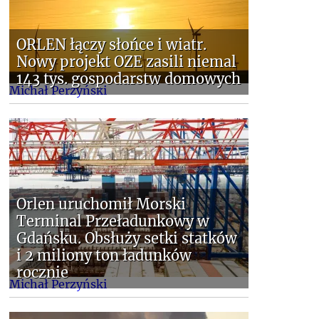
ORLEN łączy słońce i wiatr.
Nowy projekt OZE zasili niemal
143 tys. gospodarstw domowych
Michał Perzyński
Orlen uruchomił Morski
Terminal Przeładunkowy w
Gdańsku. Obsłuży setki statków
i 2 miliony ton ładunków
rocznie
Michał Perzyński