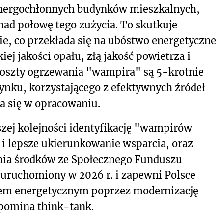
 energochłonnych budynków mieszkalnych,
nad połowę tego zużycia. To skutkuje
, co przekłada się na ubóstwo energetyczne
j jakości opału, złą jakość powietrza i
Koszty ogrzewania "wampira" są 5-krotnie
nku, korzystającego z efektywnych źródeł
la się w opracowaniu.
szej kolejności identyfikację "wampirów
i i lepsze ukierunkowanie wsparcia, oraz
nia środków ze Społecznego Funduszu
uruchomiony w 2026 r. i zapewni Polsce
wem energetycznym poprzez modernizację
pomina think-tank.