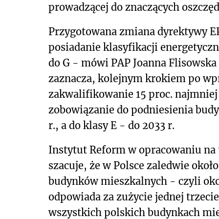
prowadzącej do znaczących oszczędn
Przygotowana zmiana dyrektywy 
posiadanie klasyfikacji energetyczn
do G - mówi PAP Joanna Flisowska 
zaznacza, kolejnym krokiem po wpr
zakwalifikowanie 15 proc. najmnie
zobowiązanie do podniesienia budy
r., a do klasy E - do 2033 r.
Instytut Reform w opracowaniu n
szacuje, że w Polsce zaledwie około
budynków mieszkalnych - czyli ok
odpowiada za zużycie jednej trzecie
wszystkich polskich budynkach mies