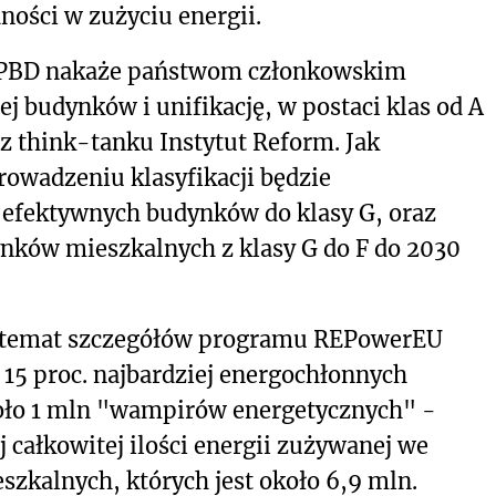
ości w zużyciu energii.
EPBD nakaże państwom członkowskim
ej budynków i unifikację, w postaci klas od A
z think-tanku Instytut Reform. Jak
owadzeniu klasyfikacji będzie
j efektywnych budynków do klasy G, oraz
nków mieszkalnych z klasy G do F do 2030
a temat szczegółów programu REPowerEU
 15 proc. najbardziej energochłonnych
oło 1 mln "wampirów energetycznych" -
j całkowitej ilości energii zużywanej we
zkalnych, których jest około 6,9 mln.