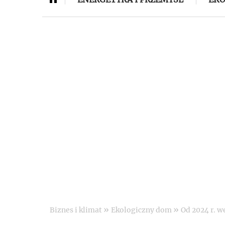
»
»
Biznes i klimat
Ekologiczny dom
Od 2024 r. w