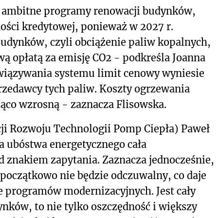
ć ambitne programy renowacji budynków,
ości kredytowej, ponieważ w 2027 r.
udynków, czyli obciążenie paliw kopalnych,
 opłatą za emisję CO2 - podkreśla Joanna
owiązywania systemu limit cenowy wyniesie
przedawcy tych paliw. Koszty ogrzewania
co wzrosną - zaznacza Flisowska.
cji Rozwoju Technologii Pomp Ciepła) Paweł
a ubóstwa energetycznego cała
d znakiem zapytania. Zaznacza jednocześnie,
 początkowo nie będzie odczuwalny, co daje
e programów modernizacyjnych. Jest cały
ynków, to nie tylko oszczędność i większy