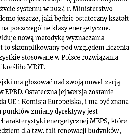
w życie systemu w 2024 r. Ministerstwo
domo jeszcze, jaki będzie ostateczny kształt
 na poszczególne klasy energetyczne.
widuje nową metodykę wyznaczania
est to skomplikowany pod względem liczenia
zystkie stosowane w Polsce rozwiązania
dkreśliło MRiT.
jski ma głosować nad swoją nowelizacją
 EPBD. Ostateczna jej wersja zostanie
dą UE i Komisją Europejską, i ma być znana
h punktów zmiany dyrektywy jest
arakterystyki energetycznej MEPS, które,
dziem dla tzw. fali renowacji budynków,