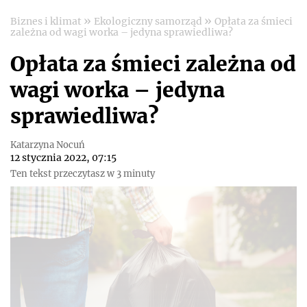
»
»
Biznes i klimat
Ekologiczny samorząd
Opłata za śmieci
zależna od wagi worka – jedyna sprawiedliwa?
Opłata za śmieci zależna od
wagi worka – jedyna
sprawiedliwa?
Katarzyna Nocuń
12 stycznia 2022, 07:15
Ten tekst przeczytasz w 3 minuty