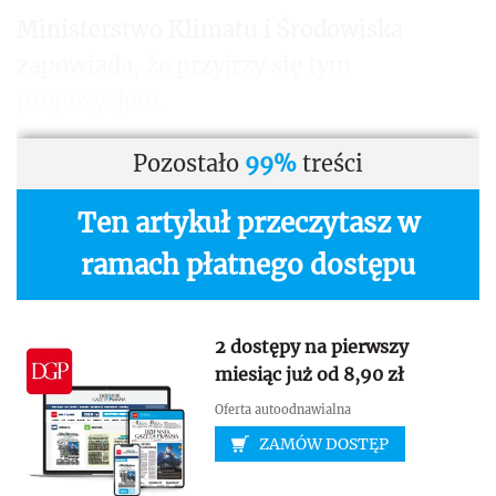
Ministerstwo Klimatu i Środowiska
zapowiada, że przyjrzy się tym
propozycjom.
Pozostało
99%
treści
Ten artykuł przeczytasz w
ramach płatnego dostępu
2 dostępy na pierwszy
miesiąc już od 8,90 zł
Oferta autoodnawialna
ZAMÓW DOSTĘP