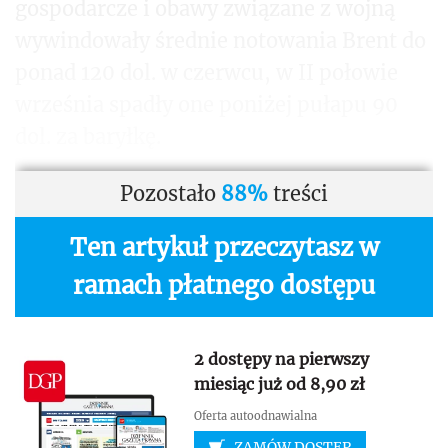
gospodarcze i obawy związane z wojną
wywindowały średnie notowania Brent do
ponad 120 dol. w czerwcu, w II połowie
września spadły one poniżej pułapu 90
dol. za baryłkę.
Pozostało
88%
treści
Ten artykuł przeczytasz w
ramach płatnego dostępu
2 dostępy na pierwszy
miesiąc już od 8,90 zł
Oferta autoodnawialna
ZAMÓW DOSTĘP