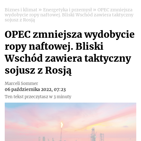
»
»
Biznes i klimat
Energetyka i przemysł
OPEC zmniejsza
wydobycie ropy naftowej. Bliski Wschód zawiera taktyczny
sojusz z Rosją
OPEC zmniejsza wydobycie
ropy naftowej. Bliski
Wschód zawiera taktyczny
sojusz z Rosją
Marceli Sommer
06 października 2022, 07:23
Ten tekst przeczytasz w 3 minuty