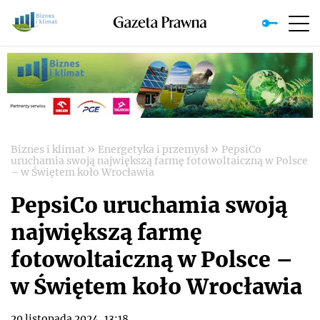
»
»
Biznes i klimat
Energetyka i przemysł
PepsiCo
uruchamia swoją największą farmę fotowoltaiczną w Polsce
– w Świętem koło Wrocławia
PepsiCo uruchamia swoją
największą farmę
fotowoltaiczną w Polsce –
w Świętem koło Wrocławia
20 listopada 2024, 13:18