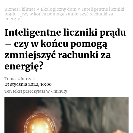
»
»
Biznes i klimat
Ekologiczny dom
Inteligentne liczniki
prądu – czy w końcu pomogą zmniejszyć rachunki za
energię?
Inteligentne liczniki prądu
– czy w końcu pomogą
zmniejszyć rachunki za
energię?
Tomasz Jurczak
23 stycznia 2022, 10:00
Ten tekst przeczytasz w 3 minuty